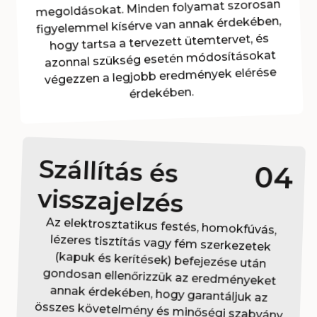
megoldásokat. Minden folyamat szorosan
figyelemmel kísérve van annak érdekében,
hogy tartsa a tervezett ütemtervet, és
azonnal szükség esetén módosításokat
végezzen a legjobb eredmények elérése
érdekében.
Szállítás és
04
visszajelzés
Az elektrosztatikus festés, homokfúvás,
lézeres tisztítás vagy fém szerkezetek
(kapuk és kerítések) befejezése után
gondosan ellenőrizzük az eredményeket
annak érdekében, hogy garantáljuk az
összes követelmény és minőségi szabvány
teljesítését. Szállítjuk a projektet és kérjük
visszajelzésed, ami nélkülözhetetlen
elégedettséged értékeléséhez és
folyamataink folyamatos fejlesztéséhez.
Elvégzünk minden szükséges végső
beállítást annak érdekében, hogy az
eredmény pontosan azt nyújtsa, amit