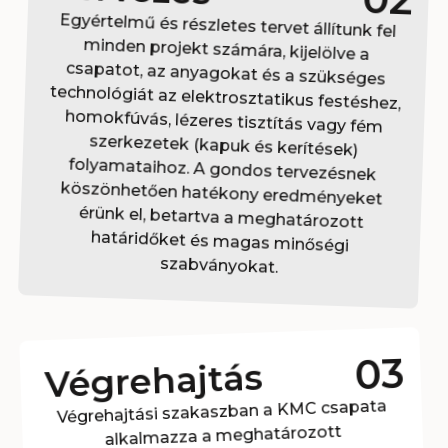
Egyértelmű és részletes tervet állítunk fel
minden projekt számára, kijelölve a
csapatot, az anyagokat és a szükséges
technológiát az elektrosztatikus festéshez,
homokfúvás, lézeres tisztítás vagy fém
szerkezetek (kapuk és kerítések)
folyamataihoz. A gondos tervezésnek
köszönhetően hatékony eredményeket
érünk el, betartva a meghatározott
határidőket és magas minőségi
szabványokat.
03
Végrehajtás
Végrehajtási szakaszban a KMC csapata
alkalmazza a meghatározott