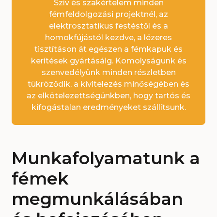
Szív és szakértelem minden
fémfeldolgozási projektnél, az
elektrosztatikus festéstől és a
homokfújástól kezdve, a lézeres
tisztításon át egészen a fémkapuk és
kerítések gyártásáig. Komolyságunk és
szenvedélyünk minden részletben
tükröződik, a kivitelezés minőségében és
az elkötelezettségünkben, hogy tartós és
kifogástalan eredményeket szállítsunk.
Munkafolyamatunk a
fémek
megmunkálásában