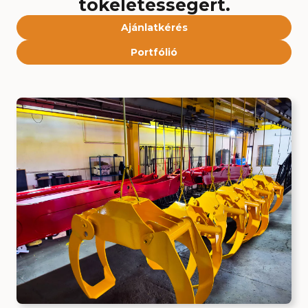
tökéletességért.
Ajánlatkérés
Portfólió