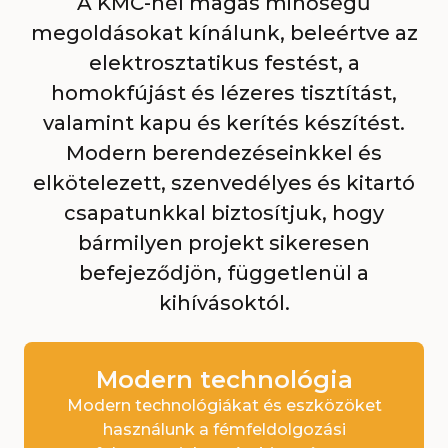
A KMC-nél magas minőségű
megoldásokat kínálunk, beleértve az
elektrosztatikus festést, a
homokfújást és lézeres tisztítást,
valamint kapu és kerítés készítést.
Modern berendezéseinkkel és
elkötelezett, szenvedélyes és kitartó
csapatunkkal biztosítjuk, hogy
bármilyen projekt sikeresen
befejeződjön, függetlenül a
kihívásoktól.
Modern technológia
Modern technológiákat és eszközöket
használunk a fémfeldolgozási