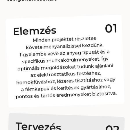
01
Elemzés
Minden projektet részletes
követelményanalízissel kezdünk,
figyelembe véve az anyag típusát és a
specifikus munkakörülményeket. Így
optimális megoldásokat tudunk ajánlani
az elektrosztatikus festéshez,
homokfúváshoz, lézeres tisztításhoz vagy
a fémkapuk és kerítések gyártásához,
pontos és tartós eredményeket biztosítva.
Tervezés
02